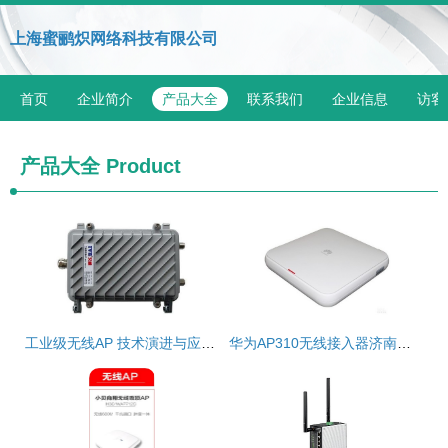
上海蜜鹂炽网络科技有限公司
首页
企业简介
产品大全
联系我们
企业信息
访客
产品大全
Product
工业级无线AP 技术演进与应用前景
华为AP310无线接入器济南专卖店促销火热进行中