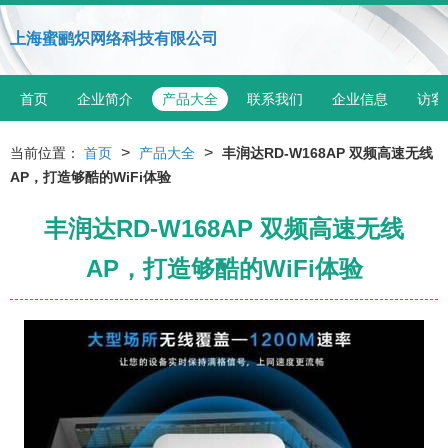
上海蜜鹂炽网络科技有限公司
首页
企业简介
产品大全
联系我们
企业信息
访客
>
>
当前位置：
首页
产品大全
丰润达RD-W168AP 双频高速无线
AP，打造够酷的WiFi体验
丰润达RD-W168AP 双频高速无线
AP，打造够酷的WiFi体验